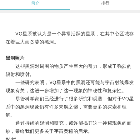
简介
排行
VQ星系被认为是一个异常活跃的星系，在其中心区域存
在着巨大而贪婪的黑洞。
黑洞照片
这些黑洞对周围的物质产生巨大的引力，形成了强烈的
辐射和喷射。
一些研究表明，VQ星系中的黑洞还可能与宇宙射线爆发
现象有关，这进一步增加了这一现象的神秘性和复杂性。
尽管科学家们已经进行了很多研究和观测，但对于VQ星
系中的黑洞现象仍有许多未解之谜，需要更多的探索和理
解。
通过持续的观测和研究，或许能揭开这一神秘现象的面
纱，带给我们更多关于宇宙奥秘的启示。
#44#